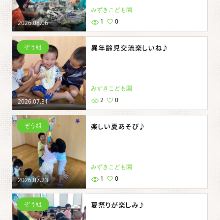
みずきこども園
1
0
2026.08.06
ぞう組
異年齢児交流楽しいね♪
みずきこども園
2
0
2026.07.31
ぞう組
楽しい夏あそび♪
みずきこども園
1
0
2026.07.23
ぞう組
夏祭りが楽しみ♪