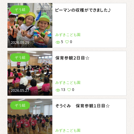
ぞう組
ピーマンの収穫ができました♪
みずきこども園
5
0
2026.05.29
ぞう組
保育参観２日目☆
みずきこども園
13
0
2026.05.27
ぞう組
ぞうぐみ 保育参観１日目☆
みずきこども園