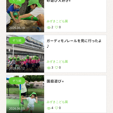
砂遊び大好き⭐︎
みずきこども園
2
0
2026.06.19
ぞう組
ガーディモノレールを見に行ったよ
♪
みずきこども園
3
0
2026.06.12
ぞう組
園庭遊び⭐︎
みずきこども園
4
0
2026.06.05