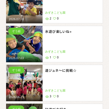
みずきこども園
2
0
2026.07.10
ぞう組
水遊び楽しいね⭐︎
みずきこども園
1
0
2026.07.03
ぞう組
道ジュネ～に挑戦☆
みずきこども園
3
0
2026.06.25
ぞう組